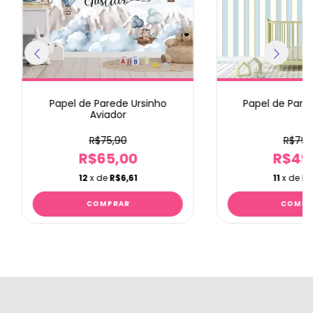
Papel de Parede Ursinho
Papel de Pared
Aviador
R$75,90
R$79,
R$65,00
R$49
12
x de
R$6,61
11
x de
R$