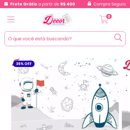
Frete Grátis
a partir de
R$ 400
Compra Segura
0
35
%
OFF