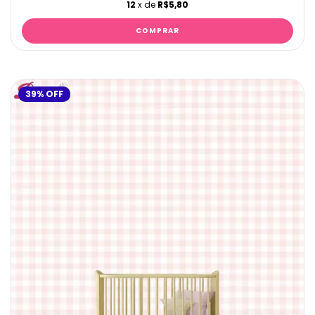
12
x de
R$5,80
39
%
OFF