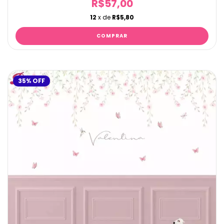
R$57,00
12
x de
R$5,80
35
%
OFF