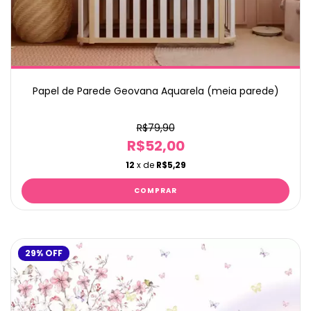
Papel de Parede Geovana Aquarela (meia parede)
R$79,90
R$52,00
12
x de
R$5,29
29
%
OFF