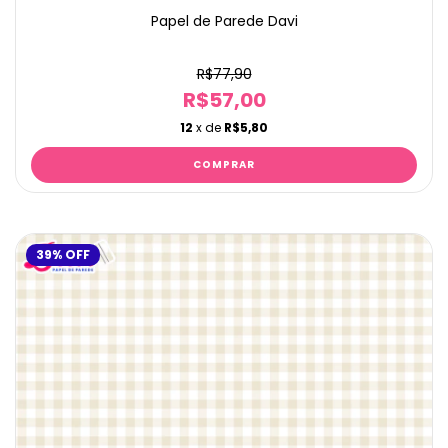
Papel de Parede Davi
R$77,90
R$57,00
12
x de
R$5,80
39
%
OFF