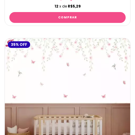
12
x de
R$5,29
35
%
OFF