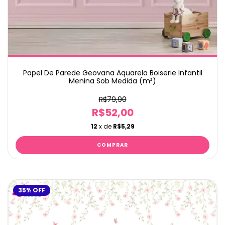
Papel De Parede Geovana Aquarela Boiserie Infantil
Menina Sob Medida (m²)
R$79,90
R$52,00
12
x de
R$5,29
35
%
OFF