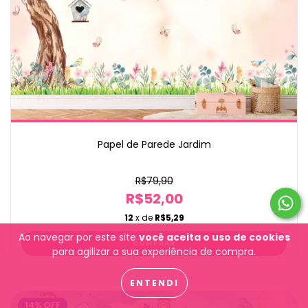
Papel de Parede Jardim
R$79,90
R$52,00
12
x de
R$5,29
Ao navegar por este site
você aceita o uso de cookies
para agilizar a sua experiência de compra.
ENTENDI
14
%
OFF