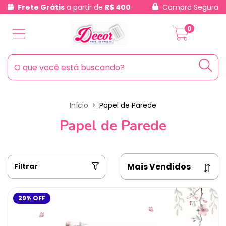
Frete Grátis
a partir de
R$ 400
Compra Segura
0
Início
>
Papel de Parede
Papel de Parede
Filtrar
29
%
OFF