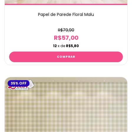
Papel de Parede Floral Malu
R$79,90
R$57,00
12
x de
R$5,80
35
%
OFF