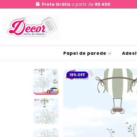
Frete Grátis
a partir de
R$ 400
Papel de parede
Adesi
19
%
OFF