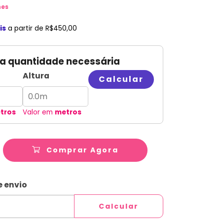
hes
is
a partir de
R$450,00
 a quantidade necessária
Altura
Calcular
tros
Valor em
metros
Comprar Agora
ALTERAR CEP
CEP:
e envio
Calcular