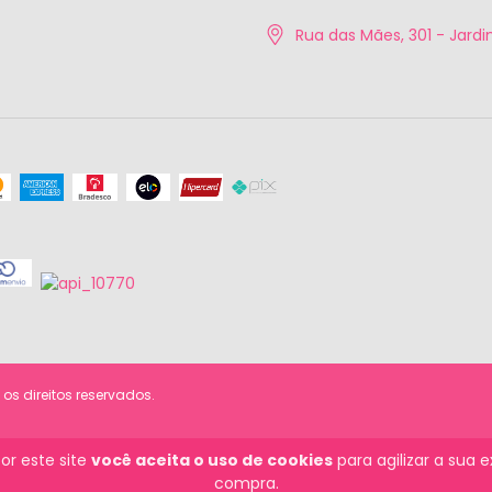
Rua das Mães, 301 - Jardim
os direitos reservados.
or este site
você aceita o uso de cookies
para agilizar a sua 
compra.