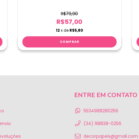
R$79,90
R$57,00
12
x de
R$5,80
ENTRE EM CONTATO
co
5534988280256
 envio
(34) 98828-0256
evoluções
decorpapeis@gmail.com