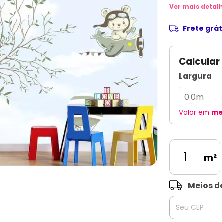
Ver mais detal
Frete grát
Calcular
Largura
Valor em
me
m²
Entregas para o 
Meios d