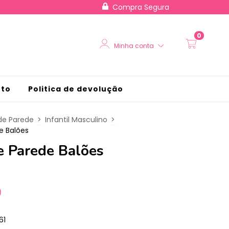
Compra Segura
0
Minha conta
nto
Politica de devolução
de Parede
>
Infantil Masculino
>
e Balões
e Parede Balões
0
61