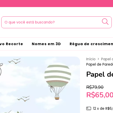
vo Recorte
Nomes em 3D
Régua de crescime
Início
>
Papel 
Papel de Pared
Papel d
R$79,90
R$65,0
12
x de
R$6,