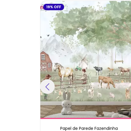
19
%
OFF
nho
Papel de Parede Fazendinha