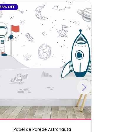
35
%
OFF
29
%
OFF
Papel de Parede Astronauta
Papel 