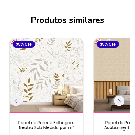
Produtos similares
35
%
OFF
35
%
OFF
Papel de Parede Folhagem
Papel de Pare
Neutra Sob Medida por m²
Acabamento R
Medida p