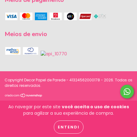
Meios de envio
Copyright Decor Papel de Parede - 41324562000178 - 2026. Todos os
direitos reservados.
Ao navegar por este site
você aceita o uso de cookies
para agilizar a sua experiência de compra.
ENTENDI