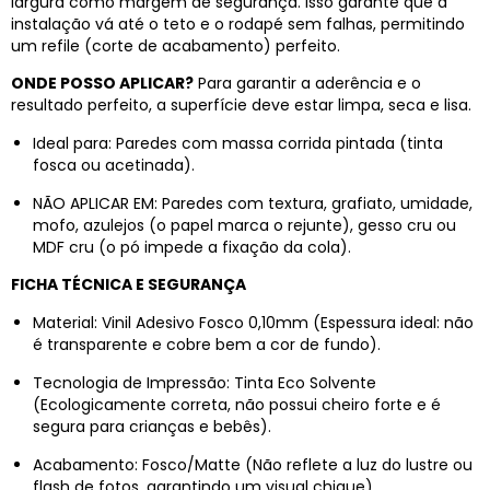
largura como margem de segurança. Isso garante que a
instalação vá até o teto e o rodapé sem falhas, permitindo
um refile (corte de acabamento) perfeito.
ONDE POSSO APLICAR?
Para garantir a aderência e o
resultado perfeito, a superfície deve estar limpa, seca e lisa.
Ideal para: Paredes com massa corrida pintada (tinta
fosca ou acetinada).
NÃO APLICAR EM: Paredes com textura, grafiato, umidade,
mofo, azulejos (o papel marca o rejunte), gesso cru ou
MDF cru (o pó impede a fixação da cola).
FICHA TÉCNICA E SEGURANÇA
Material: Vinil Adesivo Fosco 0,10mm (Espessura ideal: não
é transparente e cobre bem a cor de fundo).
Tecnologia de Impressão: Tinta Eco Solvente
(Ecologicamente correta, não possui cheiro forte e é
segura para crianças e bebês).
Acabamento: Fosco/Matte (Não reflete a luz do lustre ou
flash de fotos, garantindo um visual chique).