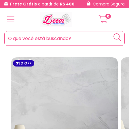
Frete Grátis
a partir de
R$ 400
Compra Segura
0
39
%
OFF