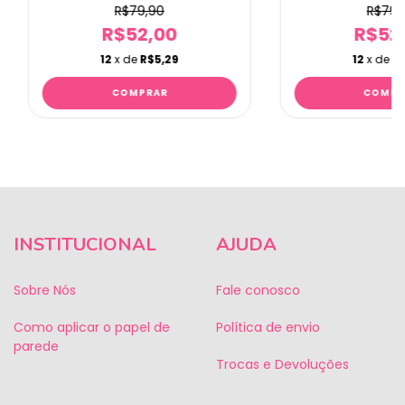
R$79,90
R$79,
R$52,00
R$52
12
x de
R$5,29
12
x de
R$
INSTITUCIONAL
AJUDA
Sobre Nós
Fale conosco
Como aplicar o papel de
Política de envio
parede
Trocas e Devoluções