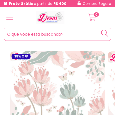
Frete Grátis
a partir de
R$ 400
Compra Segura
0
35
%
OFF