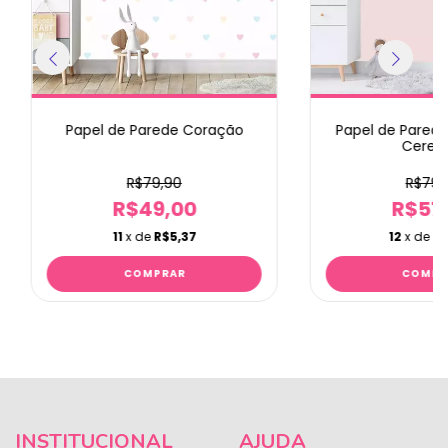
Papel de Parede Coração
Papel de Parede 
Cereje
R$79,90
R$79,
R$49,00
R$57
11
x de
R$5,37
12
x de
R$
INSTITUCIONAL
AJUDA