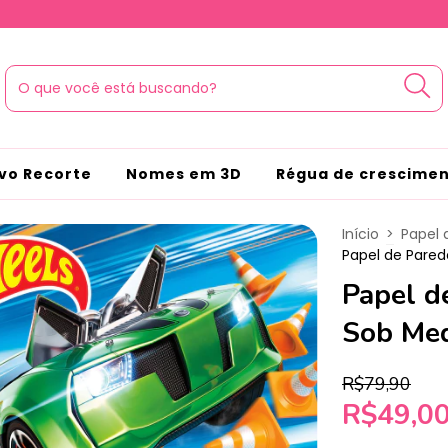
vo Recorte
Nomes em 3D
Régua de crescime
Início
>
Papel 
Papel de Pared
Papel d
Sob Med
R$79,90
R$49,0