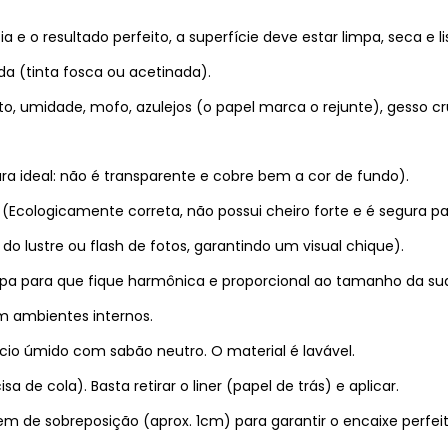
a e o resultado perfeito, a superfície deve estar limpa, seca e li
da (tinta fosca ou acetinada).
to, umidade, mofo, azulejos (o papel marca o rejunte), gesso cr
ura ideal: não é transparente e cobre bem a cor de fundo).
 (Ecologicamente correta, não possui cheiro forte e é segura pa
o lustre ou flash de fotos, garantindo um visual chique).
mpa para que fique harmônica e proporcional ao tamanho da su
m ambientes internos.
io úmido com sabão neutro. O material é lavável.
de cola). Basta retirar o liner (papel de trás) e aplicar.
 de sobreposição (aprox. 1cm) para garantir o encaixe perfei