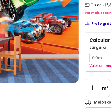
11
x de
R$5,
Ver mais detal
Frete grát
Calcular
Largura
Valor em
me
m²
Entregas para o 
Meios d