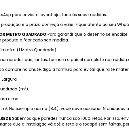
sApp para enviar o layout ajustado às suas medidas.
 produção e o prazo começa a valer. Fique atento ao seu WhatsA
 POR METRO QUADRADO
Para garantir que o desenho se encaixe
 produto é fabricado sob medida.
 1m x 1m (1 Metro Quadrado).
s numeradas que, juntas, formam o painel completo na medida 
o compre no chute. Siga a fórmula para evitar que falte materi
 Largura.
Quadrada (m²).
para cima.
4 m². No exemplo acima (8,4), você deve adicionar 9 unidades a
AREDE
Sabemos que paredes nunca são 100% retas. Por isso, en
ante que a instalação vá até o teto e o rodapé sem falhas, p