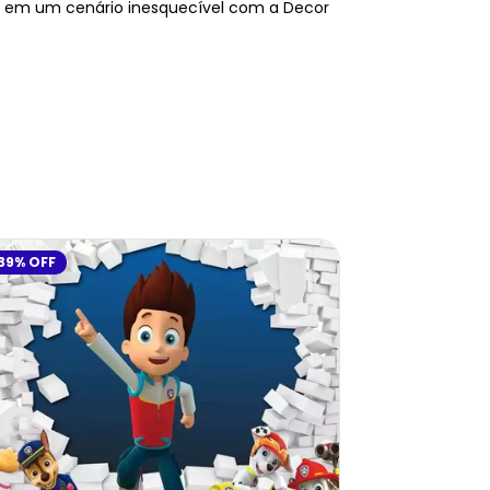
o em um cenário inesquecível com a Decor
39
%
OFF
14
%
OFF