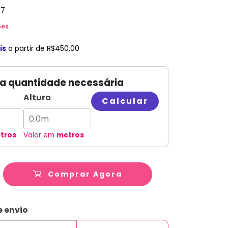
37
hes
is
a partir de
R$450,00
 a quantidade necessária
Altura
Calcular
tros
Valor em
metros
Comprar Agora
ALTERAR CEP
CEP:
e envio