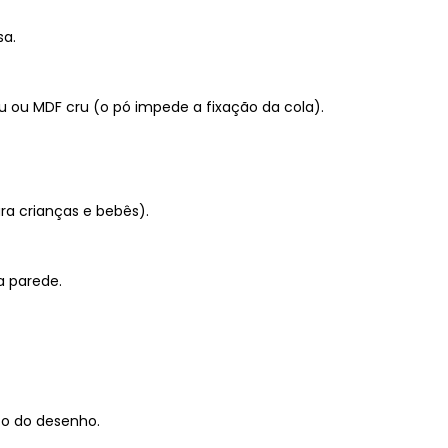
sa.
u ou MDF cru (o pó impede a fixação da cola).
ra crianças e bebês).
a parede.
to do desenho.