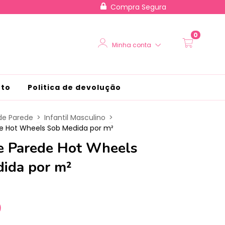
Compra Segura
0
Minha conta
nto
Politica de devolução
de Parede
>
Infantil Masculino
>
e Hot Wheels Sob Medida por m²
e Parede Hot Wheels
ida por m²
0