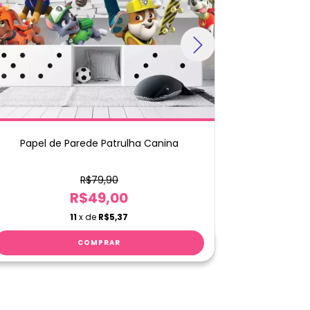
Papel de Parede Patrulha Canina
Papel 
R$79,90
R$49,00
11
x de
R$5,37