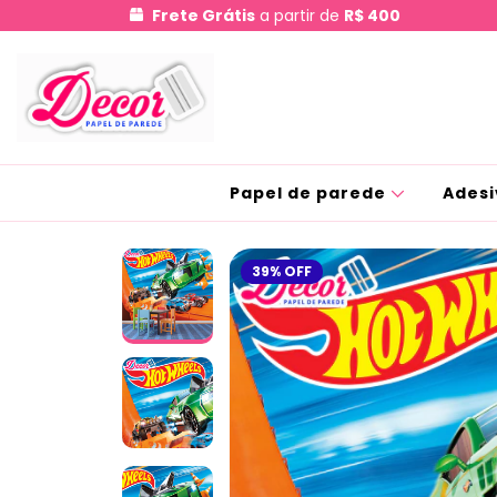
Frete Grátis
a partir de
R$ 400
Papel de parede
Adesi
39
%
OFF