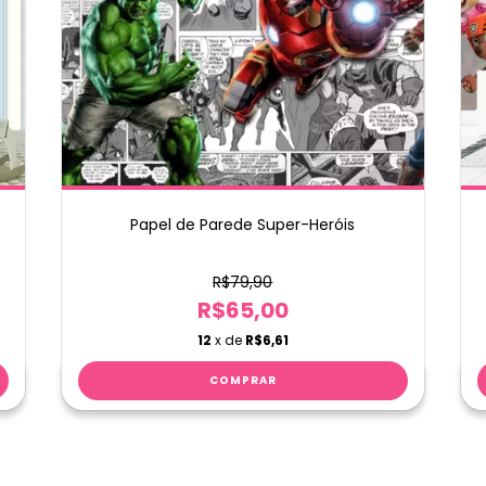
Papel de Parede Super-Heróis
R$79,90
R$65,00
12
x de
R$6,61