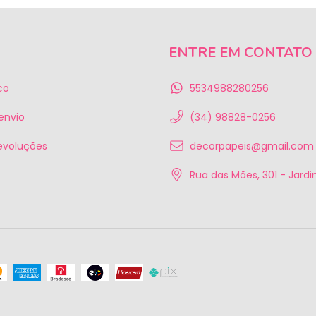
ENTRE EM CONTATO
co
5534988280256
 envio
(34) 98828-0256
evoluções
decorpapeis@gmail.com
Rua das Mães, 301 - Jardim