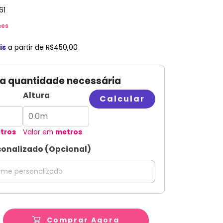
61
hes
is
a partir de
R$450,00
 a quantidade necessária
Altura
Calcular
tros
Valor em
metros
onalizado (Opcional)
Comprar Agora