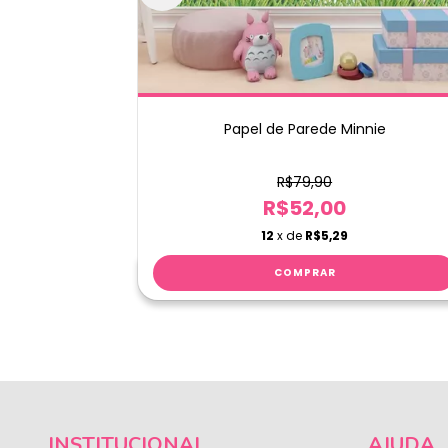
letas
Papel de Parede Minnie
R$79,90
R$52,00
12
x de
R$5,29
INSTITUCIONAL
AJUDA