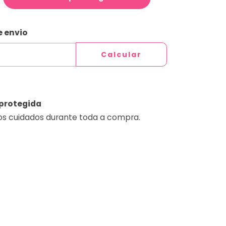
ALTERAR CEP
CEP:
e envio
Calcular
protegida
os cuidados durante toda a compra.