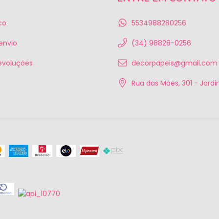
co
5534988280256
 envio
(34) 98828-0256
evoluções
decorpapeis@gmail.com
Rua das Mães, 301 - Jardim