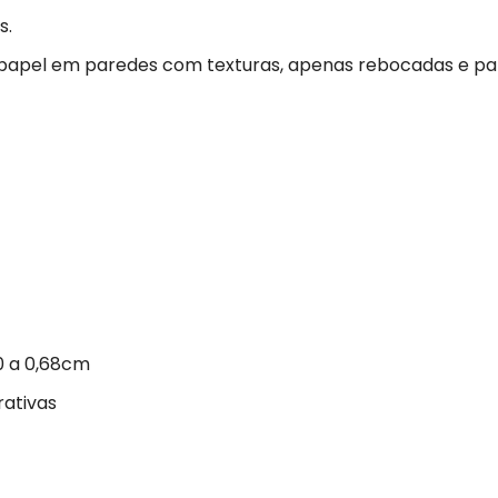
s.
 papel em paredes com texturas, apenas rebocadas e p
0 a 0,68cm
rativas