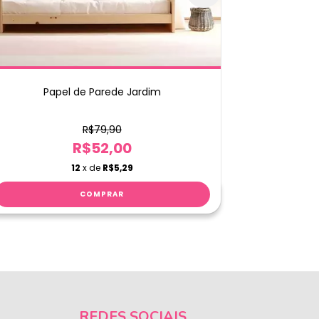
Papel de Parede Jardim
Papel
R$79,90
R$52,00
12
x de
R$5,29
REDES SOCIAIS