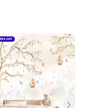
35
%
OFF
29
%
OFF