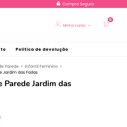
Compra Segura
0
Minha conta
nto
Politica de devolução
de Parede
>
Infantil Feminino
>
e Jardim das Fadas
e Parede Jardim das
0