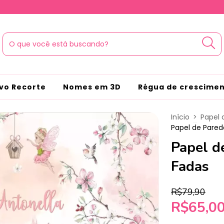
vo Recorte
Nomes em 3D
Régua de crescime
Início
>
Papel 
Papel de Pared
Papel d
Fadas
R$79,90
R$65,0