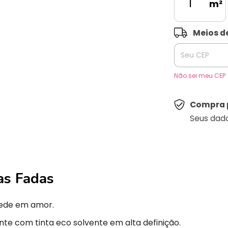
m²
Entregas para o 
Meios d
Não sei meu CEP
Compra 
Seus dad
as Fadas
ede em amor.
nte com tinta eco solvente em alta definição.