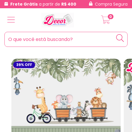
Frete Grátis
a partir de
R$ 400
Compra Segura
0
39
%
OFF