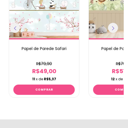
Papel de Parede Safari
Papel de Pare
R$79,90
R$79,
R$49,00
R$57
11
x de
R$5,37
12
x de
R$