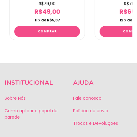
R$79,90
R$79,
R$49,00
R$65
11
x de
R$5,37
12
x de
R
INSTITUCIONAL
AJUDA
Sobre Nós
Fale conosco
Como aplicar o papel de
Política de envio
parede
Trocas e Devoluções