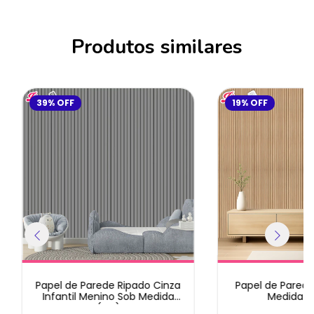
Produtos similares
39
%
OFF
19
%
OFF
Papel de Parede Ripado Cinza
Papel de Parede
Infantil Menino Sob Medida
Medida p
(m²)