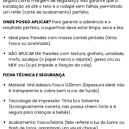
largura como margem de segurança. Isso garante que a
instalação vá até o teto e o rodapé sem falhas, permitindo
um refile (corte de acabamento) perfeito.
ONDE POSSO APLICAR?
Para garantir a aderência e o
resultado perfeito, a superfície deve estar limpa, seca e lisa.
Ideal para: Paredes com massa corrida pintada (tinta
fosca ou acetinada).
NÃO APLICAR EM: Paredes com textura, grafiato, umidade,
mofo, azulejos (o papel marca o rejunte), gesso cru ou
MDF cru (o pó impede a fixação da cola).
FICHA TÉCNICA E SEGURANÇA
Material: Vinil Adesivo Fosco 0,10mm (Espessura ideal: não
é transparente e cobre bem a cor de fundo).
Tecnologia de Impressão: Tinta Eco Solvente
(Ecologicamente correta, não possui cheiro forte e é
segura para crianças e bebês).
Acabamento: Fosco/Matte (Não reflete a luz do lustre ou
flash de fotos, garantindo um visual chique).