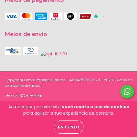
Meios de envio
Copyright Decor Papel de Parede - 41324562000178 - 2026. Todos os
direitos reservados.
Ao navegar por este site
você aceita o uso de cookies
para agilizar a sua experiência de compra.
ENTENDI