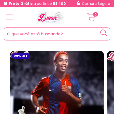
Frete Grátis
a partir de
R$ 400
Compra Segura
0
29
%
OFF