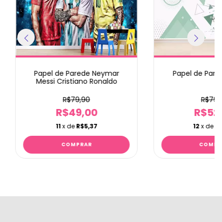
Papel de Parede Neymar
Papel de Pare
Messi Cristiano Ronaldo
R$79,90
R$79,
R$49,00
R$52
11
x de
R$5,37
12
x de
R$