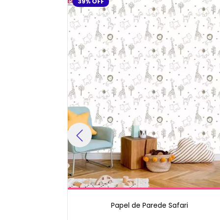
39
%
OFF
ari
Papel de Parede Safari