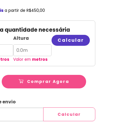
is
a partir de
R$450,00
 a quantidade necessária
Altura
Calcular
tros
Valor em
metros
Comprar Agora
ALTERAR CEP
CEP:
e envio
Calcular