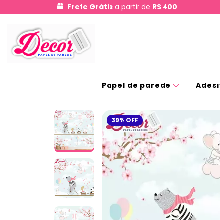
Frete Grátis
a partir de
R$ 400
Papel de parede
Adesi
39
%
OFF