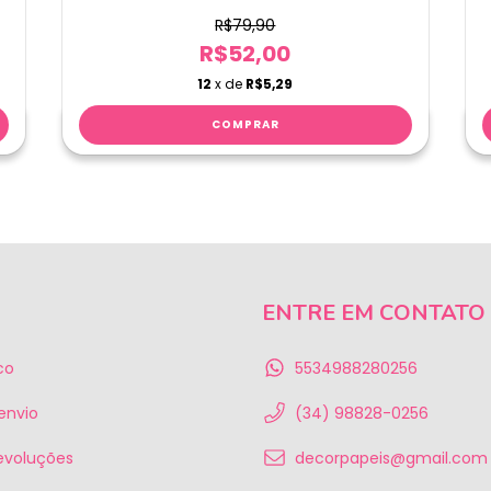
R$79,90
R$52,00
12
x de
R$5,29
ENTRE EM CONTATO
co
5534988280256
 envio
(34) 98828-0256
evoluções
decorpapeis@gmail.com