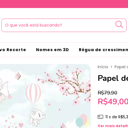
vo Recorte
Nomes em 3D
Régua de crescime
Início
>
Papel 
Papel d
R$79,90
R$49,0
11
x de
R$5,
Ver mais detal