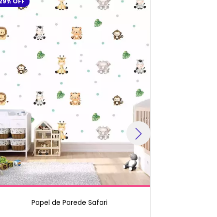
29
%
OFF
29
%
OFF
Papel de Parede Safari
Pa