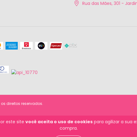
Rua das Mães, 301 - Jardim
os direitos reservados.
or este site
você aceita o uso de cookies
para agilizar a sua 
compra.