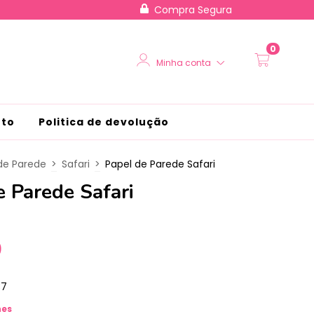
Compra Segura
0
Minha conta
nto
Politica de devolução
de Parede
>
Safari
>
Papel de Parede Safari
e Parede Safari
0
37
hes