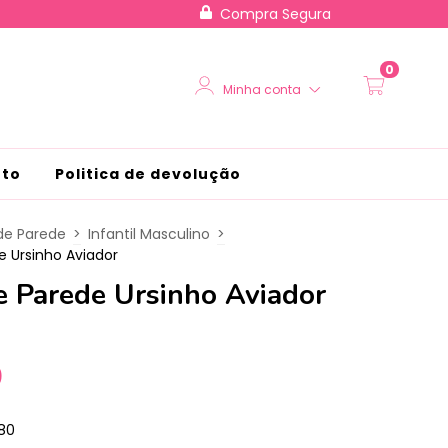
Compra Segura
0
Minha conta
nto
Politica de devolução
de Parede
>
Infantil Masculino
>
e Ursinho Aviador
e Parede Ursinho Aviador
0
80