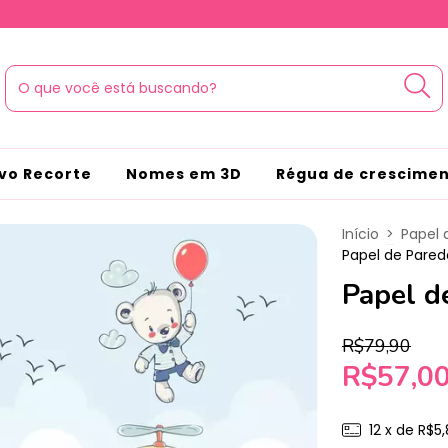
vo Recorte
Nomes em 3D
Régua de crescime
Início
>
Papel 
Papel de Pared
Papel d
R$79,90
R$57,0
12
x de
R$5,