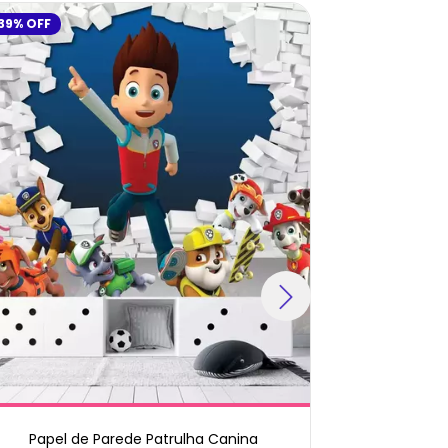
39
%
OFF
19
%
OFF
Papel de Parede Patrulha Canina
Pape