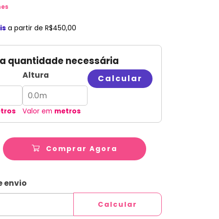
hes
is
a partir de
R$450,00
 a quantidade necessária
Altura
Calcular
tros
Valor em
metros
Comprar Agora
ALTERAR CEP
CEP:
e envio
Calcular