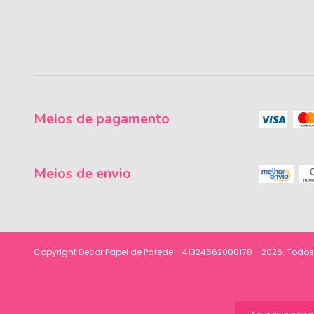
Meios de pagamento
Meios de envio
Copyright Decor Papel de Parede - 41324562000178 - 2026. Todos 