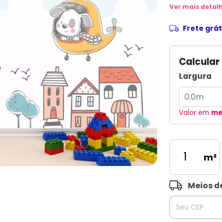
Ver mais detal
Frete grát
Calcular
Largura
Valor em
me
m²
Entregas para o 
Meios d