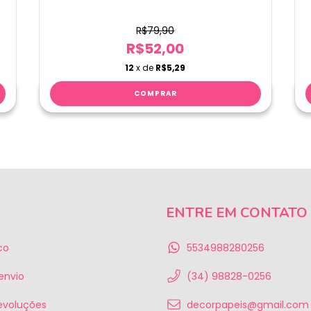
R$79,90
R$52,00
12
x de
R$5,29
ENTRE EM CONTATO
co
5534988280256
 envio
(34) 98828-0256
evoluções
decorpapeis@gmail.com