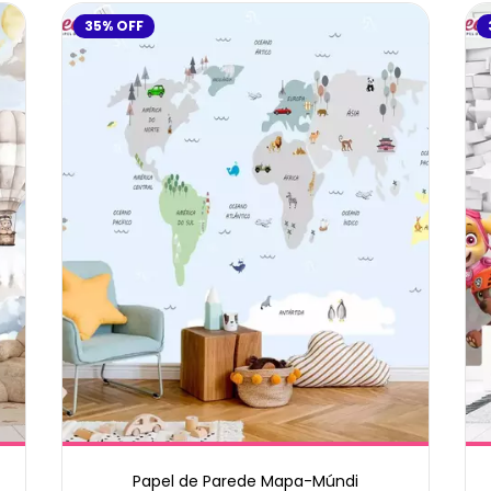
35
%
OFF
Papel de Parede Mapa-Múndi