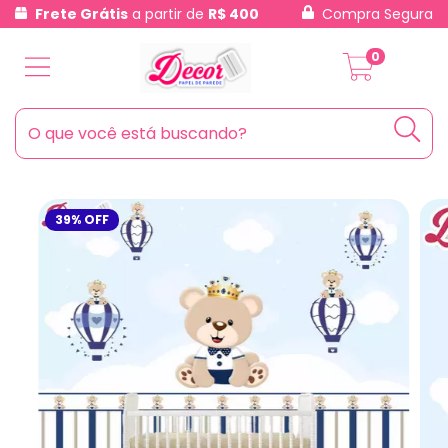
Frete Grátis
a partir de
R$ 400
Compra Segura
0
39
%
OFF