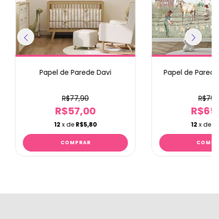
Papel de Parede Davi
Papel de Pared
R$77,90
R$79,
R$57,00
R$65
12
x de
R$5,80
12
x de
R