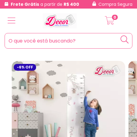
Frete Grátis
a partir de
R$ 400
Compra Segura
0
-6
%
OFF