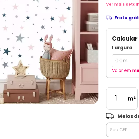
Ver mais detal
Frete grát
Calcular
Largura
Valor em
me
m²
Entregas para o 
Meios d