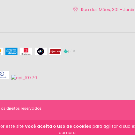
Rua das Mães, 301 - Jardim
os direitos reservados.
or este site
você aceita o uso de cookies
para agilizar a sua 
compra.