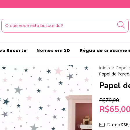
vo Recorte
Nomes em 3D
Régua de crescime
Início
>
Papel 
Papel de Pared
Papel d
R$79,90
R$65,0
12
x de
R$6,