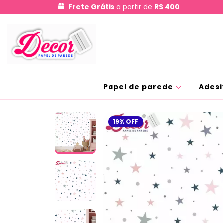
Frete Grátis
a partir de
R$ 400
Papel de parede
Adesi
19
%
OFF