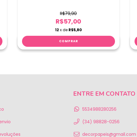
R$79,90
R$57,00
12
x de
R$5,80
ENTRE EM CONTATO
co
5534988280256
 envio
(34) 98828-0256
evoluções
decorpapeis@gmail.com