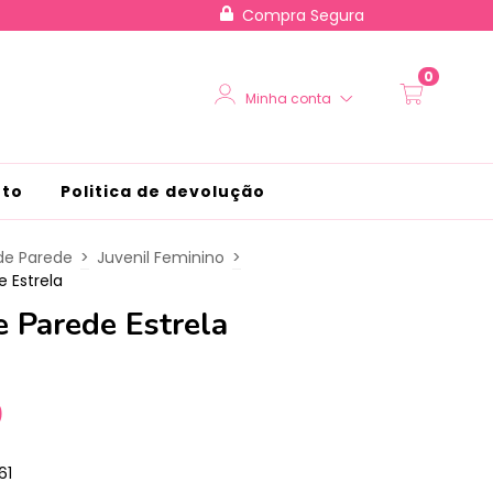
Compra Segura
0
Minha conta
nto
Politica de devolução
de Parede
>
Juvenil Feminino
>
e Estrela
e Parede Estrela
0
61