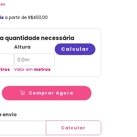
hes
is
a partir de
R$450,00
 a quantidade necessária
Altura
Calcular
tros
Valor em
metros
Comprar Agora
ALTERAR CEP
CEP:
e envio
Calcular