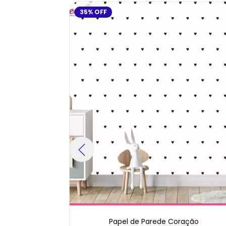
35
%
OFF
ação
Papel de Parede Coração