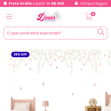
Frete Grátis
a partir de
R$ 400
Compra Segura
0
35
%
OFF