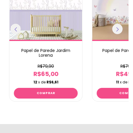
Papel de Parede Jardim
Papel de Pared
Lorena
R$79,90
R$79,
R$65,00
R$49
12
x de
R$6,61
11
x de
R$