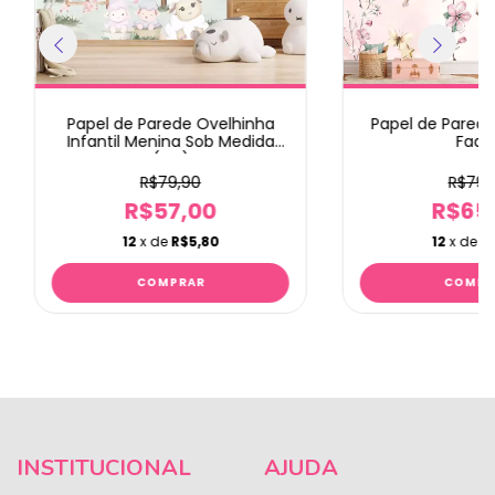
Papel de Parede Ovelhinha
Papel de Parede
Infantil Menina Sob Medida
Fada
(m²)
R$79,90
R$79,
R$57,00
R$65
12
x de
R$5,80
12
x de
R
INSTITUCIONAL
AJUDA