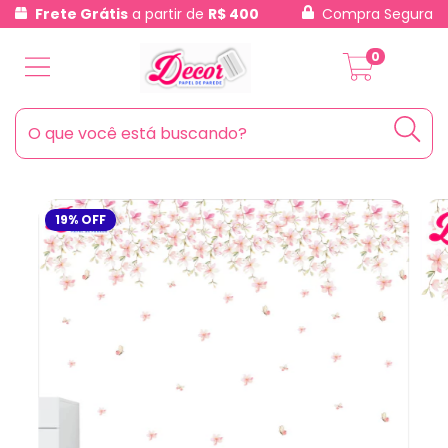
Frete Grátis
a partir de
R$ 400
Compra Segura
0
19
%
OFF