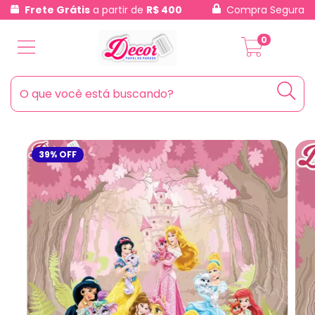
Frete Grátis
a partir de
R$ 400
Compra Segura
0
39
%
OFF