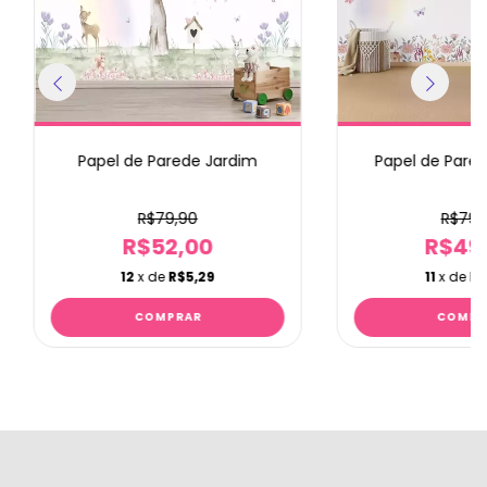
Papel de Parede Jardim
Papel de Pared
R$79,90
R$79,
R$52,00
R$49
12
x de
R$5,29
11
x de
R$