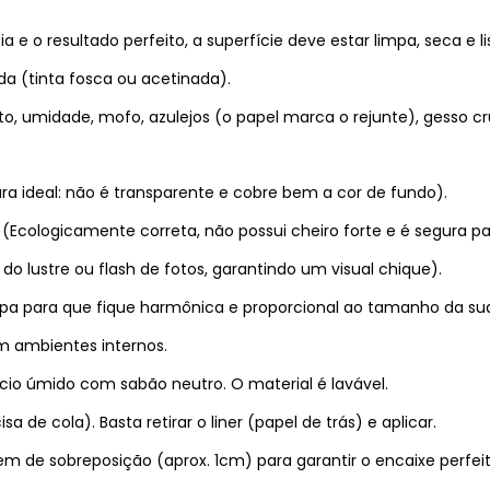
a e o resultado perfeito, a superfície deve estar limpa, seca e li
da (tinta fosca ou acetinada).
to, umidade, mofo, azulejos (o papel marca o rejunte), gesso cr
ura ideal: não é transparente e cobre bem a cor de fundo).
 (Ecologicamente correta, não possui cheiro forte e é segura pa
o lustre ou flash de fotos, garantindo um visual chique).
mpa para que fique harmônica e proporcional ao tamanho da su
m ambientes internos.
io úmido com sabão neutro. O material é lavável.
de cola). Basta retirar o liner (papel de trás) e aplicar.
 de sobreposição (aprox. 1cm) para garantir o encaixe perfei