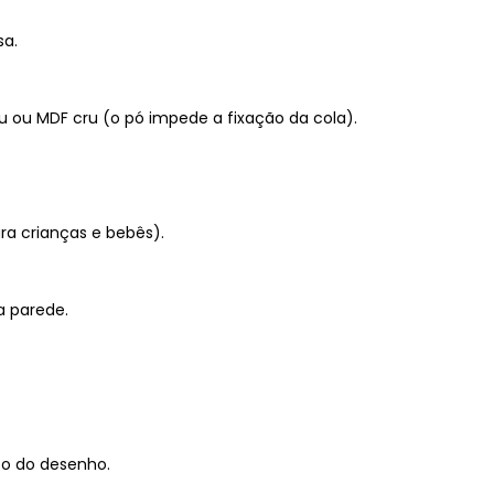
sa.
u ou MDF cru (o pó impede a fixação da cola).
ra crianças e bebês).
a parede.
to do desenho.