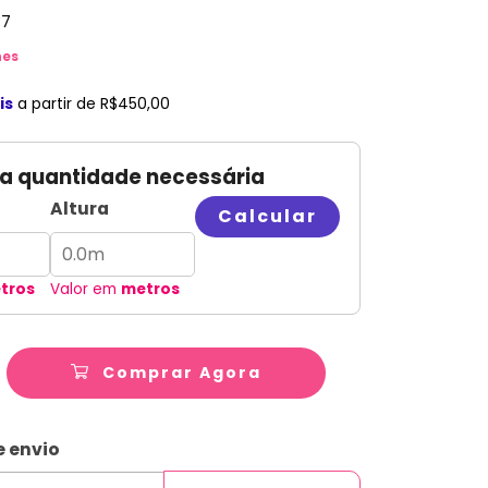
37
hes
is
a partir de
R$450,00
 a quantidade necessária
Altura
Calcular
tros
Valor em
metros
Comprar Agora
ALTERAR CEP
CEP:
e envio