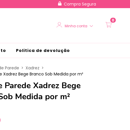
Compra Segura
0
Minha conta
nto
Politica de devolução
de Parede
>
Xadrez
>
e Xadrez Bege Branco Sob Medida por m²
e Parede Xadrez Bege
Sob Medida por m²
0