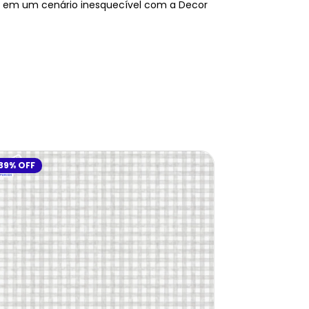
a em um cenário inesquecível com a Decor
39
%
OFF
39
%
OFF