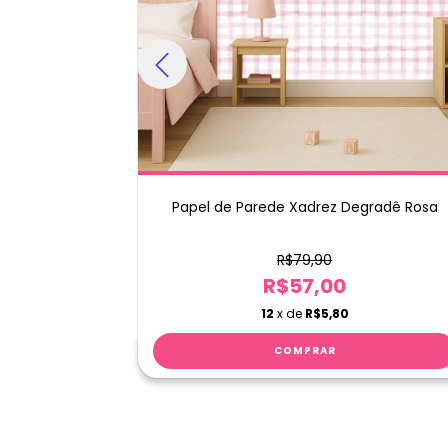
rde Branco
Papel de Parede Xadrez Degradê Rosa
or m²
R$79,90
R$57,00
12
x de
R$5,80