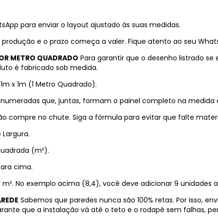
sApp para enviar o layout ajustado às suas medidas.
 produção e o prazo começa a valer. Fique atento ao seu WhatsA
 POR METRO QUADRADO
Para garantir que o desenho listrado s
uto é fabricado sob medida.
 1m x 1m (1 Metro Quadrado).
s numeradas que, juntas, formam o painel completo na medida 
o compre no chute. Siga a fórmula para evitar que falte materi
 Largura.
Quadrada (m²).
para cima.
4 m². No exemplo acima (8,4), você deve adicionar 9 unidades a
AREDE
Sabemos que paredes nunca são 100% retas. Por isso, en
ante que a instalação vá até o teto e o rodapé sem falhas, p