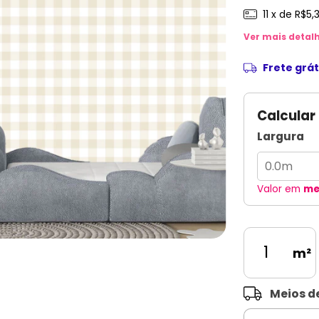
11
x de
R$5,
Ver mais detal
Frete grát
Calcular
Largura
Valor em
me
m²
Entregas para o 
Meios d