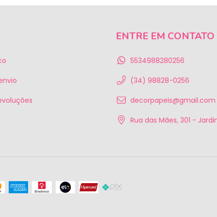
ENTRE EM CONTATO
co
5534988280256
 envio
(34) 98828-0256
evoluções
decorpapeis@gmail.com
Rua das Mães, 301 - Jardim