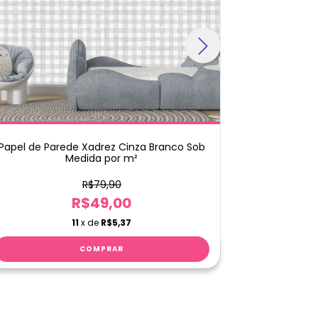
Papel de Parede Xadrez Cinza Branco Sob
Papel de Pa
Medida por m²
R$79,90
R$49,00
11
x de
R$5,37