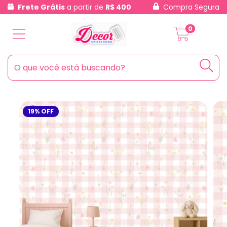
Frete Grátis
a partir de
R$ 400
Compra Segura
0
19
%
OFF