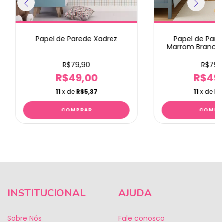
Papel de Parede Xadrez
Papel de Pare
Marrom Branco
por 
R$79,90
R$79,
R$49,00
R$49
11
x de
R$5,37
11
x de
R$
INSTITUCIONAL
AJUDA
Sobre Nós
Fale conosco