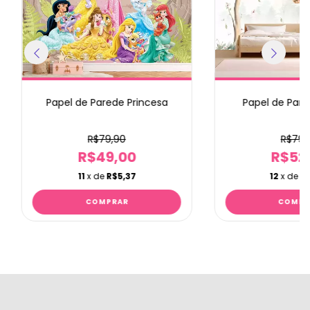
Papel de Parede Princesa
Papel de Pare
R$79,90
R$79,
R$49,00
R$52
11
x de
R$5,37
12
x de
R$