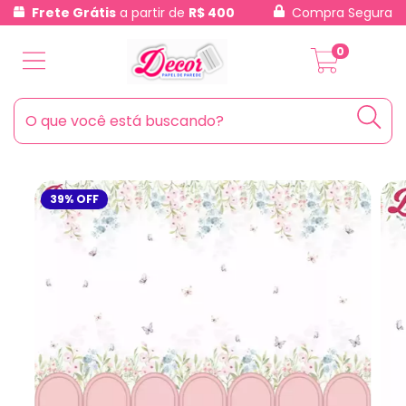
Frete Grátis
a partir de
R$ 400
Compra Segura
0
39
%
OFF