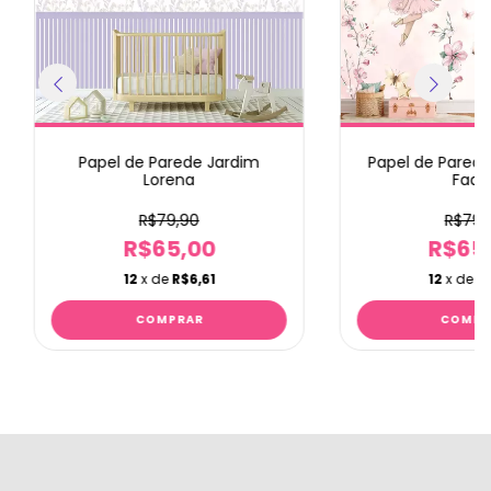
Papel de Parede Jardim
Papel de Parede
Lorena
Fada
R$79,90
R$79,
R$65,00
R$65
12
x de
R$6,61
12
x de
R