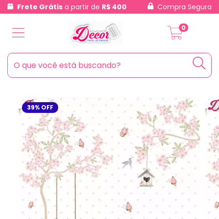
Frete Grátis
a partir de
R$ 400
Compra Segura
0
39
%
OFF