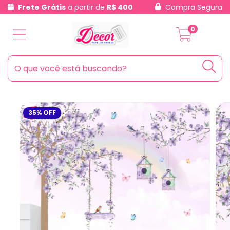
Frete Grátis
a partir de
R$ 400
Compra Segura
0
35
%
OFF