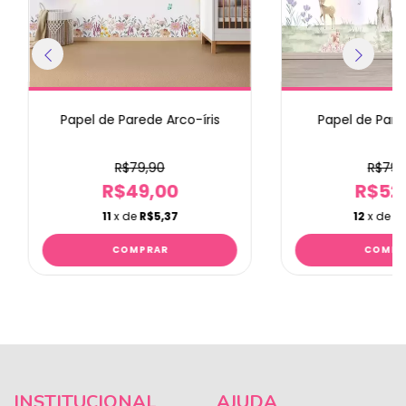
Papel de Parede Arco-íris
Papel de Pare
R$79,90
R$79,
R$49,00
R$52
11
x de
R$5,37
12
x de
R$
INSTITUCIONAL
AJUDA